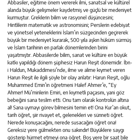
Abbasiler, eğitime önem vererek ilmi, sanatsal ve kültürel
alanda büyük gelişmeler kaydetmiş ve güçlü bir medeniyet
kurmuştur. Greklerin bilim ve rasyonel düşüncesini;
Hintlilerin matematik ve astronomisini; Perslerin edebiyat
ve yönetsel yeteneklerini İslam’ın süzgecinden geçirerek
büyük bir medeniyet kurarak, 500 yıla aşkın hüküm sürmüş
ve İslam tarihinin en parlak dönemlerinden birini
yaşatmıştır. Abbasilerde bilim, sanat ve kültüre en büyük
katkı yapıldığı dönem şüphesiz Harun Reşit dönemidir. İbn-
i Haldun, Mukaddimesi’nde, ilme ve alime kıymet veren
Harun Reşit ile ilgili şöyle bir olay anlatır: Harun Reşit, oğlu
Muhammed Emin’in öğretmeni Halef Ahmer’e, “Ey
Ahmer! Mü’minlerin Emiri, en kıymetli paçasını, yani göz
bebeğini sana teslim etti. Onu tam olarak kontrolün altına
al! Sana uymayı görev bilmesini temin et! Ona Kur’an okut,
tarih öğret, şiir rivayet et, gelenekleri ve sünneti öğret.
Nerede konuşacağını, nerede susacağını öğret ona!
Gereksiz yere gülmekten onu sakındır! Büyüklere saygı
gösterip hürmet etmeyi ona öğret. Boş yere bir saat bile