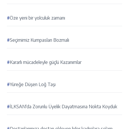
#
Öze yeni bir yolculuk zamanı
#
Seçimimiz Kumpasları Bozmalı
#
Kararlı mücadeleyle güçlü Kazanımlar
#
Yüreğe Düşen Loğ Taşı
#
İLKSAN'da Zorunlu Üyelik Dayatmasına Nokta Koyduk
#
Destanlarımıza destan ekleyen lider kadrolara selam