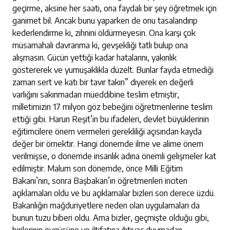
geçirme, aksine her saati, ona faydalı bir şey öğretmek için
ganimet bil. Ancak bunu yaparken de onu tasalandırıp
kederlendirme ki, zihnini öldürmeyesin. Ona karşı çok
müsamahalı davranma ki, gevşekliği tatlı bulup ona
alışmasın. Gücün yettiği kadar hatalarını, yakınlık
göstererek ve yumuşaklıkla düzelt. Bunlar fayda etmediği
zaman sert ve katı bir tavır takın” diyerek en değerli
varlığını sakınmadan müeddibine teslim etmiştir,
milletimizin 17 milyon göz bebeğini öğretmenlerine teslim
ettiği gibi. Harun Reşit’in bu ifadeleri, devlet büyüklerinin
eğitimcilere önem vermeleri gerekliliği açısından kayda
değer bir örnektir. Hangi dönemde ilme ve alime önem
verilmişse, o dönemde insanlık adına önemli gelişmeler kat
edilmiştir. Malum son dönemde, önce Milli Eğitim
Bakanı’nın, sonra Başbakan’ın öğretmenleri inciten
açıklamaları oldu ve bu açıklamalar bizleri son derece üzdü.
Bakanlığın mağduriyetlere neden olan uygulamaları da
bunun tuzu biberi oldu. Ama bizler, geçmişte olduğu gibi,