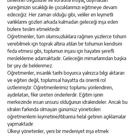
birilerinin övgüsüne ve iltifatına ihtiyaç duymadan
yüreğimizin sıcaklığı ile çocuklarımızı eğitmeye devam
edeceğiz. Her zaman olduğu gibi, veliler en kıymetli
varlıklarını gözleri arkada kalmadan geleceği inşa eden
bizlere teslim etmektedir.
Öğretmenler, tüm olumsuzluklara rağmen yüzlerce tohum
verebilmek için toprak altına atılan bir tohumun kendisini
feda etmesi gibi, toplumun inşası için hayatını şerefli
mesleklerine adamaktadır. Geleceğin mimarlarından başka
bir şey de beklenmez.
Öğretmenler, insanlık tarihi boyunca yalnızca bilgi aktaran
ve eğiten değil, toplumsal hayatta da önemli rol
üstlenmiştir. Öğretmenlerimiz toplumu yönlendiren,
aydınlatan, fikir üreten önderlerdir. Eğitim işinin
merkezinde insan unsuru olduğunun idrakindeler. Ancak bu
idrakin farkında olmayan günümüz yöneticileri
öğretmenlerin kıymetine/itibarına helal getiren açıklamalar
yapmaktadır.
Ülkeyi yönetenler, yeni bir medeniyet inşa etmek