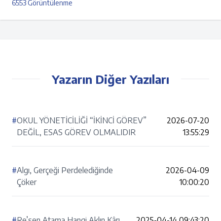
6553 Görüntülenme
Yazarın Diğer Yazıları
#
OKUL YÖNETİCİLİĞİ “İKİNCİ GÖREV”
2026-07-20
DEĞİL, ESAS GÖREV OLMALIDIR
13:55:29
#
Algı, Gerçeği Perdelediğinde
2026-04-09
Çöker
10:00:20
#
Re’sen Atama Hangi Aklın Kârı
2025-04-14 09:43:20