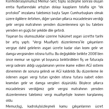
Konfederasyonumuz Memur-Sen; toplu sözleşme sonrası oluşan
emtia fiyatlarındaki artıştan dolayı kayıpların telafisi için “ek
protokol” imzalama talebimizi başta Sayın Cumhurbaşkanı olmak
üzere ilgililere iletirken, diğer yandan yıllarca mücadelesini verdiği
gelir vergisi matrahının yeniden düzenlenmesi için bu talebini
yeniden en güçlü bir şekilde dile getirdi.
Yaşanan bu olumsuzluklar üzerine hükümet asgari ücrette tarihi
bir artış yaptı. ‘Vergi Muafiyeti düzenlemesi’ile çalışanların
vergiye dahil gelirlerin asgari ücrete kadar olan kısmı gelir ve
damga vergisinden istisna tuttu. Bu değişiklikle birlikte 2008’den
önce memur ve işçinin yıl boyunca biriktirdikleri fiş ve faturayla
vergi iadesini aldığı uygulamanın yerine ikame edilen AGİ sistemi
döneminin de sonuna gelindi ve AGİ kaldırıldı. Bu düzenleme ile
ödenen asgari vergi tutarı içinden istisna tutara isabet eden
kısımdan gelir ve damga vergileri düşürüldü. Böylece yıllarca
mücadelesini verdiğimiz gelir vergisi matrahının yeniden
düzenlenmesi talebimiz vergi muafiyetiyle kısmen karşılanmış
oldu.
Memur/işçi, kadrolu/sözleşmeli kamu çalışanlarının ücret