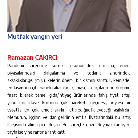
Mutfak yangın yeri
Ramazan ÇAKIRCI
Pandemi sürecinde küresel ekonomideki daralma, enerji
piyasalarındaki dalgalanma ve tedarik zincirindeki
aksaklıklar,gelişmiş ülkelerin önemli bir kısmını sarstı. Ülkemizde,
enflasyonun çift haneli rakamlara çıkması, stokçuların bu durumu
fırsat bilerek temel gıda/ihtiyaç ürünlerinde fahiş fiyat artışı
yapmaları, döviz kurunun çok hareketli geçmesi, böylesi bir
vasatta en çok emek sınıfını etkilediği/etkileyeceği aşikârdır.
Memurun, işçinin ve dar gelirlinin emtia fiyatlarındaki bu artış
karşısında alım gücü düştü. Bu süreçte gözü doymaz rantiyeci
tayfa ise yine rantına rant kattı.