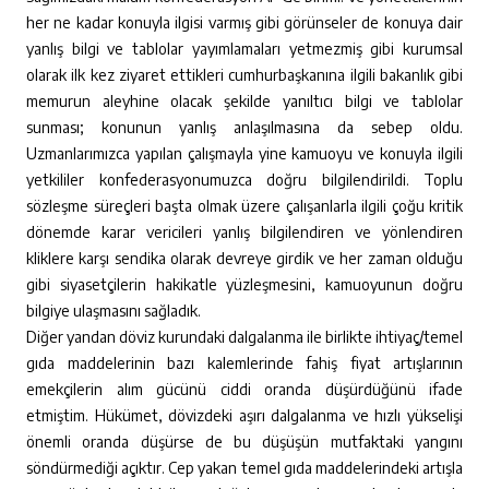
her ne kadar konuyla ilgisi varmış gibi görünseler de konuya dair
yanlış bilgi ve tablolar yayımlamaları yetmezmiş gibi kurumsal
olarak ilk kez ziyaret ettikleri cumhurbaşkanına ilgili bakanlık gibi
memurun aleyhine olacak şekilde yanıltıcı bilgi ve tablolar
sunması; konunun yanlış anlaşılmasına da sebep oldu.
Uzmanlarımızca yapılan çalışmayla yine kamuoyu ve konuyla ilgili
yetkililer konfederasyonumuzca doğru bilgilendirildi. Toplu
sözleşme süreçleri başta olmak üzere çalışanlarla ilgili çoğu kritik
dönemde karar vericileri yanlış bilgilendiren ve yönlendiren
kliklere karşı sendika olarak devreye girdik ve her zaman olduğu
gibi siyasetçilerin hakikatle yüzleşmesini, kamuoyunun doğru
bilgiye ulaşmasını sağladık.
Diğer yandan döviz kurundaki dalgalanma ile birlikte ihtiyaç/temel
gıda maddelerinin bazı kalemlerinde fahiş fiyat artışlarının
emekçilerin alım gücünü ciddi oranda düşürdüğünü ifade
etmiştim. Hükümet, dövizdeki aşırı dalgalanma ve hızlı yükselişi
önemli oranda düşürse de bu düşüşün mutfaktaki yangını
söndürmediği açıktır. Cep yakan temel gıda maddelerindeki artışla