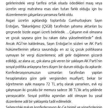
gelirlerindeki vergi tarifesi ortak olsada ödedikleri maaş veya
ücretin vergi matrahına esas olan tutarı farklı olduğu için bu
düzenlemenin çalışanlara yansıması farklı oldu.
Asgari ücretin açıklandığı toplantıda Cumhurbaşkanı Sayın
Erdoğan, “Bakanlığımız (ÇSGB) tarafından şahsıma aktarılan bu
çerçevede bizde asgari ücreti belirledik. ….Çalışanın evli olmasına
ve çocuk sayısına göre bu rakam daha yükselmektedir” dedi.
Ancak AGİ’nin kaldırılması, Sayın Erdoğan’ın sözleri ve AK Parti
hükümetlerinin yıllarca savunduğu en az üç çocuk politikasına
uymayan bir vergi düzenlemesi; adil gelir dağılımının gözardı
edildiği, az alana az, çok alana çok veren bir yaklaşım AK Parti’nin
sosyal politika anlayışına ters düşen bir durum olduğu da aşikardır.
Konfederasyonumuzun uzmanları tarafından yapılan
hesaplamalara göre gelir vergisinden muafiyet; bekar bir
öğretmenin aylık maaşına 72 TL artış olarak yansırken, evli eşi
çalışmayan iki çocuklu bir memura sadece 38 TL’lik artış şeklinde
yansıyacaktır. Sosyal politika açısından adil olmayan bu yasal
düzenleme adil bir yaklaşımla tadil edilmelidir.
Sağımızdaki malum konfederasyon Ar-Ge birimi! ve yöneticilerinin