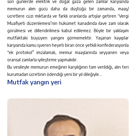
son günlerde elektrik ve doğal gaza gelen zamlar karşısında
memurun alım gücü daha da düştüğü bir zamanda, maaş/
ücretlere cüzi miktarda ve farklı oranlarda artışlar getiren ‘Vergi
Muafiyeti düzenlemesi’nin hükümet kanadında ilave zam olarak
görülmesi ve dillendirilmesi kabul edilemez. Böyle bir yaklaşım
mutfaktaki büyüyen yangını görmemektir. Yaşanan kayıplar
karşısında kamu işveren heyeti biran önce yetkili konfederasyonla
“ek protokol” imzalamalı, memur maaşlarında seyyanen veya
oransal zamlarla iyileştirme yapmalıdır.
Bu vesileyle memurun emeğinin karşılığının tam verildiği, alın teri
kurumadan ücretinin ödendiği yeni bir yıl dileğiyle…
Mutfak yangın yeri