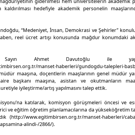
mağduriyetinin giderilmesi hem üniversitelerin akademik 
dan kaldırılması hedefiyle akademik personelin maaşların
ndoğdu, “Medeniyet, İnsan, Demokrasi ve Şehirler” konul
itaben, reel ücret artışı konusunda mağdur konumdaki a
n Sayın Ahmet Davutoğlu ile yaptı
timbirsen.org.tr/manset-haberleri/gundogdu-talepleri-bas
 müdür maaşına, doçentlerin maaşlarının genel müdür ya
daire başkanı maaşına, asistan ve okutmanların maaş
tiyle iyileştirme/artış yapılmasını talep ettik.
isyonu’na katılarak, komisyon görüşmeleri öncesi ve es
irici ve eğitim öğretim planlamacılarına da yükseköğretim t
dık (
http://www.egitimbirsen.org.tr/manset-haberleri/caba
kapsamina-alindi-/2866/
).