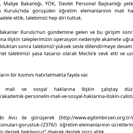
Maliye Bakanlığı, YÖK, Devlet Personel Başkanlığı yetkil
Kurulu’nda görüşülen öğretim elemanlarının mali hak
adele ettik, talebimizi hep diri tuttuk.
Bakanlar Kurulu’nun gündemine gelen ve bu girişim sonr
şına ilişkin taleplerimizin operasyon nedeniyle akamete uğra
ulduktan sonra talebimizi yüksek sesle dillendirmeye devam
t talebimizi yasa tasarısı olarak Meclis’e sevk etti ve u
arın bir kısmını hatırlatmakta fayda var.
 mali ve sosyal haklarına ilişkin çalıştay düze
akademik-personelin-mali-ve-sosyal-haklarina-iliskin-calist
abi Avcı ile görüşerek (
http://www.egitimbirsen.org.tr
-konulari-gorustuk-/2376/
) öğretim elemanlarının ücretlerini
lü destek bekliyoruz” diyerek destek sözü aldık.