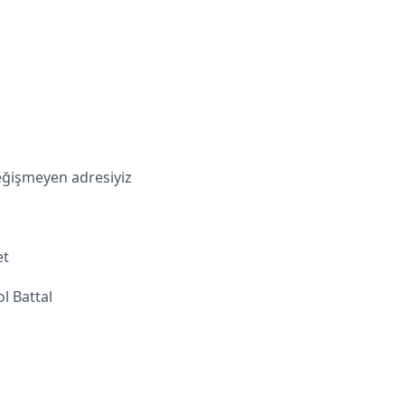
değişmeyen adresiyiz
et
l Battal