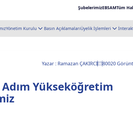
Şubelerimiz
EBSAM
Tüm Hab
mız
Yönetim Kurulu
Basın Açıklamaları
Üyelik İşlemleri
İnterak
Yazar : Ramazan ÇAKIRCI
80020 Görün
 Adım Yükseköğretim
miz