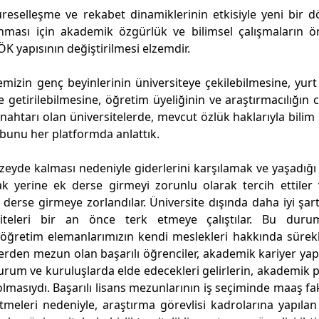
üreselleşme ve rekabet dinamiklerinin etkisiyle yeni bir
ması için akademik özgürlük ve bilimsel çalışmaların ö
ÖK yapısının değiştirilmesi elzemdir.
emizin genç beyinlerinin üniversiteye çekilebilmesine, yurt
getirilebilmesine, öğretim üyeliğinin ve araştırmacılığın c
nahtarı olan üniversitelerde, mevcut özlük haklarıyla bilim 
 bunu her platformda anlattık.
zeyde kalması nedeniyle giderlerini karşılamak ve yaşadığı
 yerine ek derse girmeyi zorunlu olarak tercih ettiler
erse girmeye zorlandılar. Üniversite dışında daha iyi şart
ersiteleri bir an önce terk etmeye çalıştılar. Bu dur
e öğretim elemanlarımızın kendi meslekleri hakkında sürek
lerden mezun olan başarılı öğrenciler, akademik kariyer y
urum ve kuruluşlarda elde edecekleri gelirlerin, akademik 
lmasıydı. Başarılı lisans mezunlarının iş seçiminde maaş f
tmeleri nedeniyle, araştırma görevlisi kadrolarına yapılan n