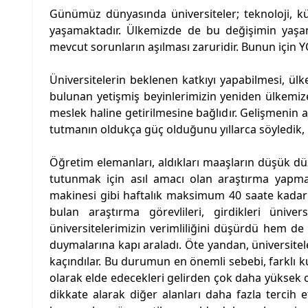
Günümüz dünyasında üniversiteler; teknoloji, k
yaşamaktadır. Ülkemizde de bu değişimin yaşan
mevcut sorunların aşılması zaruridir. Bunun için Y
Üniversitelerin beklenen katkıyı yapabilmesi, ülk
bulunan yetişmiş beyinlerimizin yeniden ülkemize 
meslek haline getirilmesine bağlıdır. Gelişmenin a
tutmanın oldukça güç olduğunu yıllarca söyledik,
Öğretim elemanları, aldıkları maaşların düşük dü
tutunmak için asıl amacı olan araştırma yapmak
makinesi gibi haftalık maksimum 40 saate kadar d
bulan araştırma görevlileri, girdikleri üniv
üniversitelerimizin verimliliğini düşürdü hem d
duymalarına kapı araladı. Öte yandan, üniversite
kaçındılar. Bu durumun en önemli sebebi, farklı k
olarak elde edecekleri gelirden çok daha yüksek o
dikkate alarak diğer alanları daha fazla tercih e