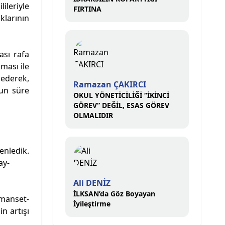
ileriyle
FIRTINA
larının
ası rafa
ması ile
 ederek,
Ramazan ÇAKIRCI
zun süre
OKUL YÖNETİCİLİĞİ “İKİNCİ
GÖREV” DEĞİL, ESAS GÖREV
OLMALIDIR
nledik.
ay-
Ali DENİZ
İLKSAN’da Göz Boyayan
/manset-
İyileştirme
n artışı