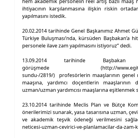
hem akademik personelin reel artış bazlı maaş 
ihtiyacının karşılanmasına ilişkin riskin orta
yapılmasını istedik.
20.02.2014 tarihinde Genel Başkanımız Ahmet Gü
Türkiye Buluşması’nda, kürsüden Başbakan’a h
personele ilave zam yapılmasını istiyoruz” dedi.
13.09.2014 tarihinde Başbaka
görüşmede (
http://www.egi
sundu-/2819/
) profesörlerin maaşlarının genel
maaşına, yardımcı doçentlerin maaşlarının 
uzman/uzman yardımcısı maaşlarına eşitlenmek sure
23.10.2014 tarihinde Meclis Plan ve Bütçe Kom
önerilerimizi sunarak, yasa tasarısına uzman, çev
ve akademik teşvik ödeneği verilmesini sağla
neticesi-uzman-cevirici-ve-planlamacilar-da-zam-