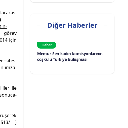
lararası
 (
Diğer Haberler
sin-
a görev
014 için
Haber
Memur-Sen kadın komisyonlarının
coşkulu Türkiye buluşması
ersitesi
an-imza-
leri ile
-sonuca-
üşerek
2513/
)