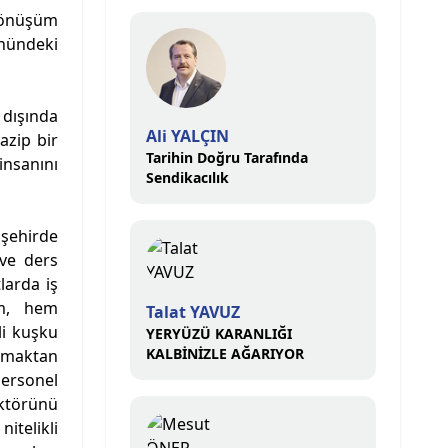
 dönüşüm
nündeki
 dışında
Ali YALÇIN
azip bir
Tarihin Doğru Tarafında
insanını
Sendikacılık
 şehirde
 ve ders
larda iş
um, hem
Talat YAVUZ
li kuşku
YERYÜZÜ KARANLIĞI
KALBİNİZLE AĞARIYOR
apmaktan
personel
aktörünü
itelikli