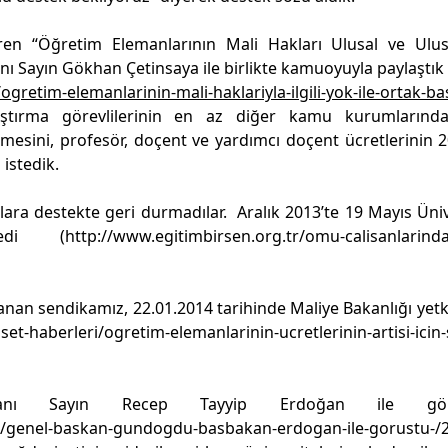
çeren “Öğretim Elemanlarının Mali Hakları Ulusal ve Ulus
ı Sayın Gökhan Çetinsaya ile birlikte kamuoyuyla paylaştık
retim-elemanlarinin-mali-haklariyla-ilgili-yok-ile-ortak-ba
tırma görevlilerinin en az diğer kamu kurumlarınd
mesini, profesör, doçent ve yardımcı doçent ücretlerinin 2
 istedik.
ra destekte geri durmadılar. Aralık 2013’te 19 Mayıs Üniv
ledi (
http://www.egitimbirsen.org.tr/omu-calisanlarind
nan sendikamız, 22.01.2014 tarihinde Maliye Bakanlığı yetkili
et-haberleri/ogretim-elemanlarinin-ucretlerinin-artisi-icin
akanı Sayın Recep Tayyip Erdoğan ile gör
ri/genel-baskan-gundogdu-basbakan-erdogan-ile-gorustu-/