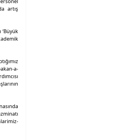
personel
da artış
u ‘Büyük
kademik
ğımız
bakan-a-
rdımcısı
larının
nasında
azminatı
larimiz-