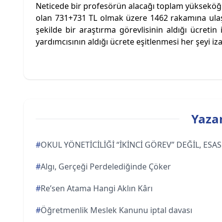
Neticede bir profesörün alacağı toplam yükseköğr
olan 731+731 TL olmak üzere 1462 rakamına ulaşa
şekilde bir araştırma görevlisinin aldığı ücret
yardımcısının aldığı ücrete eşitlenmesi her şeyi iz
Yazar
#
OKUL YÖNETİCİLİĞİ “İKİNCİ GÖREV” DEĞİL, ES
#
Algı, Gerçeği Perdelediğinde Çöker
#
Re’sen Atama Hangi Aklın Kârı
#
Öğretmenlik Meslek Kanunu iptal davası