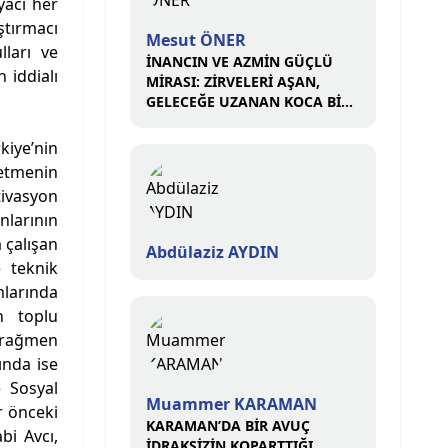
iyacı her
ştırmacı
Mesut ÖNER
ları ve
İNANCIN VE AZMİN GÜÇLÜ
 iddialı
MİRASI: ZİRVELERİ AŞAN,
GELECEĞE UZANAN KOCA BİR
ÇINAR
kiye’nin
retmenin
tivasyon
larının
 çalışan
Abdülaziz AYDIN
e teknik
mlarında
n toplu
a rağmen
ında ise
e Sosyal
Muammer KARAMAN
r önceki
KARAMAN’DA BİR AVUÇ
bi Avcı,
İDRAKSİZİN KOPARTTIĞI