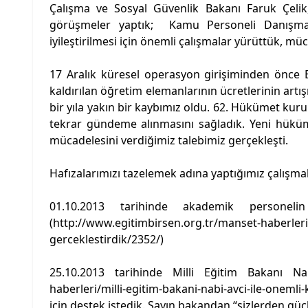
Çalışma ve Sosyal Güvenlik Bakanı Faruk Çelik, 
görüşmeler yaptık; Kamu Personeli Danışma 
iyileştirilmesi için önemli çalışmalar yürüttük, müc
17 Aralık küresel operasyon girişiminden önce 
kaldırılan öğretim elemanlarının ücretlerinin artı
bir yıla yakın bir kaybımız oldu. 62. Hükümet kur
tekrar gündeme alınmasını sağladık. Yeni hüküme
mücadelesini verdiğimiz talebimiz gerçekleşti.
Hafızalarımızı tazelemek adına yaptığımız çalışmal
01.10.2013 tarihinde akademik personelin
(
http://www.egitimbirsen.org.tr/manset-haberleri/
gerceklestirdik/2352/
)
25.10.2013 tarihinde Milli Eğitim Bakanı N
haberleri/milli-egitim-bakani-nabi-avci-ile-onemli
için destek istedik. Sayın bakandan “sizlerden güç