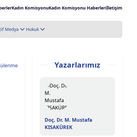
erler
Kadın Komisyonu
Kadın Komisyonu Haberleri
İletişim
tif Medya
Hukuk
Yazarlarımız
tülenme
Doç. Dr. M. Mustafa
KISAKÜREK