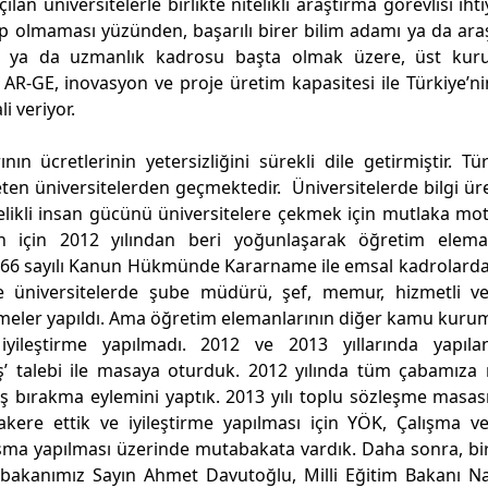
lan üniversitelerle birlikte nitelikli araştırma görevlisi iht
ip olmaması yüzünden, başarılı birer bilim adamı ya da ara
rü ya da uzmanlık kadrosu başta olmak üzere, üst kurul
 AR-GE, inovasyon ve proje üretim kapasitesi ile Türkiye’nin
i veriyor.
n ücretlerinin yetersizliğini sürekli dile getirmiştir. Tür
eten üniversitelerden geçmektedir. Üniversitelerde bilgi ü
Nitelikli insan gücünü üniversitelere çekmek için mutlaka mo
n için 2012 yılından beri yoğunlaşarak öğretim eleman
le 666 sayılı Kanun Hükmünde Kararname ile emsal kadrolarda
le üniversitelerde şube müdürü, şef, memur, hizmetli v
ştirmeler yapıldı. Ama öğretim elemanlarının diğer kamu kuru
 iyileştirme yapılmadı. 2012 ve 2013 yıllarında yapıla
ış’ talebi ile masaya oturduk. 2012 yılında tüm çabamız
ş bırakma eylemini yaptık. 2013 yılı toplu sözleşme masas
akere ettik ve iyileştirme yapılması için YÖK, Çalışma v
lışma yapılması üzerinde mutabakata vardık. Daha sonra, bi
akanımız Sayın Ahmet Davutoğlu, Milli Eğitim Bakanı Na