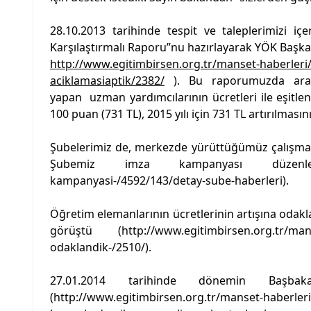
28.10.2013 tarihinde tespit ve taleplerimizi i
Karşılaştırmalı Raporu”nu hazırlayarak YÖK Başkan
http://www.egitimbirsen.org.tr/manset-haberleri/og
aciklamasiaptik/2382/
). Bu raporumuzda araş
yapan uzman yardımcılarının ücretleri ile eşitlen
100 puan (731 TL), 2015 yılı için 731 TL artırılmasını
Şubelerimiz de, merkezde yürüttüğümüz çalışmala
Şubemiz imza kampanyası düzen
kampanyasi-/4592/143/detay-sube-haberleri
).
Öğretim elemanlarının ücretlerinin artışına odakla
görüştü (
http://www.egitimbirsen.org.tr/mans
odaklandik-/2510/
).
27.01.2014 tarihinde dönemin Başb
(
http://www.egitimbirsen.org.tr/manset-haberle