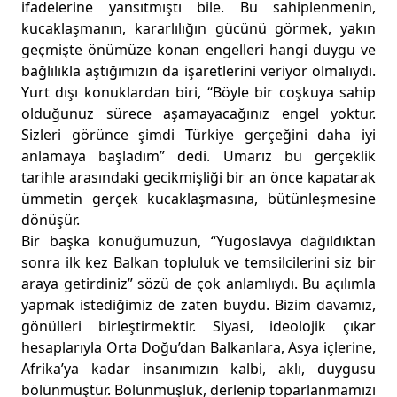
ifadelerine yansıtmıştı bile. Bu sahiplenmenin,
kucaklaşmanın, kararlılığın gücünü görmek, yakın
geçmişte önümüze konan engelleri hangi duygu ve
bağlılıkla aştığımızın da işaretlerini veriyor olmalıydı.
Yurt dışı konuklardan biri, “Böyle bir coşkuya sahip
olduğunuz sürece aşamayacağınız engel yoktur.
Sizleri görünce şimdi Türkiye gerçeğini daha iyi
anlamaya başladım” dedi. Umarız bu gerçeklik
tarihle arasındaki gecikmişliği bir an önce kapatarak
ümmetin gerçek kucaklaşmasına, bütünleşmesine
dönüşür.
Bir başka konuğumuzun, “Yugoslavya dağıldıktan
sonra ilk kez Balkan topluluk ve temsilcilerini siz bir
araya getirdiniz” sözü de çok anlamlıydı. Bu açılımla
yapmak istediğimiz de zaten buydu. Bizim davamız,
gönülleri birleştirmektir. Siyasi, ideolojik çıkar
hesaplarıyla Orta Doğu’dan Balkanlara, Asya içlerine,
Afrika’ya kadar insanımızın kalbi, aklı, duygusu
bölünmüştür. Bölünmüşlük, derlenip toparlanmamızı