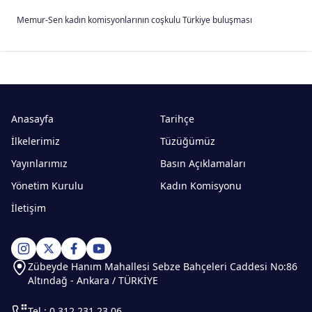
Memur-Sen kadın komisyonlarının coşkulu Türkiye buluşması
Anasayfa
Tarihçe
İlkelerimiz
Tüzüğümüz
Yayınlarımız
Basın Açıklamaları
Yönetim Kurulu
Kadın Komisyonu
İletişim
Zübeyde Hanım Mahallesi Sebze Bahçeleri Caddesi No:86
Altındağ - Ankara / TÜRKİYE
Tel : 0.312 231 23 06