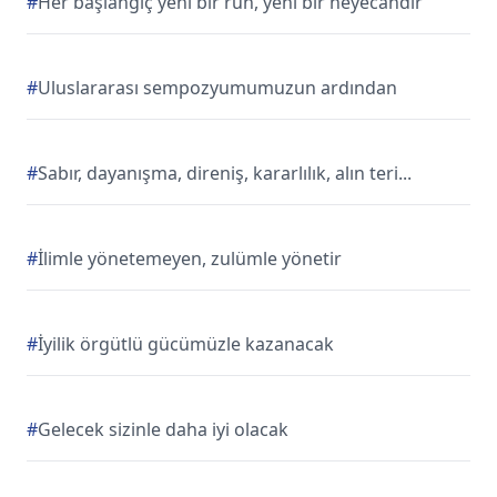
#
Her başlangıç yeni bir ruh, yeni bir heyecandır
#
Uluslararası sempozyumumuzun ardından
#
Sabır, dayanışma, direniş, kararlılık, alın teri...
#
İlimle yönetemeyen, zulümle yönetir
#
İyilik örgütlü gücümüzle kazanacak
#
Gelecek sizinle daha iyi olacak