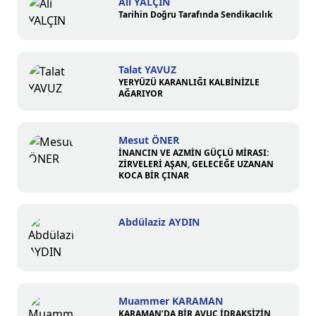
Ali YALÇIN
Tarihin Doğru Tarafında Sendikacılık
Talat YAVUZ
YERYÜZÜ KARANLIĞI KALBİNİZLE
AĞARIYOR
Mesut ÖNER
İNANCIN VE AZMİN GÜÇLÜ MİRASI:
ZİRVELERİ AŞAN, GELECEĞE UZANAN
KOCA BİR ÇINAR
Abdülaziz AYDIN
Muammer KARAMAN
KARAMAN’DA BİR AVUÇ İDRAKSİZİN