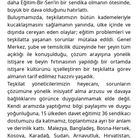
daha Eğitim-Bir-Sen’in bir sendika olmanın ötesinde,
büyük bir dava olduğunu hatırlattı.
Buluşmamızda, teşkilatımızın bütün kademeleriyle
kucaklaşmasını sağlamanın yanında, ülke içinde ve
dışında cereyan eden olaylar; eğitim problemleri ve
teşkilatta yaşanan sorunlar mütalaa edildi. Genel
Merkez, şube ve temsilcilik düzeyinde her şeyin tüm
açıklığı ile konuşulduğu, çözüm arayışına yönelik
istişare ve beyin fırtınasının yapıldığı bir ortamda
istişare kültürünü içselleştiren bir teşkilatta görev
almanın tarif edilmez hazzını yaşadık.
Teşkilat yöneticilerimizin heyecanı, sorunların
çözümüne yönelik inisiyatif alma arzusu ve davaya
bağlılıklarını görünce duygulanmamak elde değil.
Kendi aramızda yaptığımız bilgi paylaşımı ve duygu
yoğunluğuna, 15 ülkeden davet eğitimiz 36 sendikacı
dostumuzu da katmamız, toplantımıza ayrı bir anlam
ve derinlik kattı. Malezya, Bangladeş, Bosna-Hersek,
Kosova, Karadağ, Sudan, Arnavutluk, Hırvatistan,