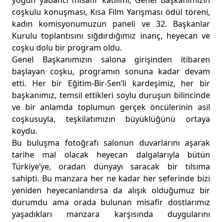
yoğun yabancı misafir katılımı, Genel Başkanımızın
coşkulu konuşması, Kısa Film Yarışması ödül töreni,
kadın komisyonumuzun paneli ve 32. Başkanlar
Kurulu toplantısını sığdırdığımız inanç, heyecan ve
coşku dolu bir program oldu.
Genel Başkanımızın salona girişinden itibaren
başlayan coşku, programın sonuna kadar devam
etti. Her bir Eğitim-Bir-Sen’li kardeşimiz, her bir
başkanımız, temsil ettikleri soylu duruşun bilincinde
ve bir anlamda toplumun gerçek öncülerinin asil
coşkusuyla, teşkilatımızın büyüklüğünü ortaya
koydu.
Bu buluşma fotoğrafı salonun duvarlarını aşarak
tarihe mal olacak heyecan dalgalarıyla bütün
Türkiye’ye, oradan dünyayı saracak bir tılsıma
sahipti. Bu manzara her ne kadar her seferinde bizi
yeniden heyecanlandırsa da alışık olduğumuz bir
durumdu ama orada bulunan misafir dostlarımız
yaşadıkları manzara karşısında duygularını