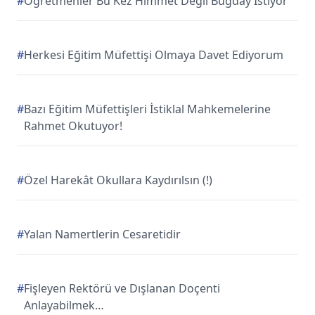
#
Öğretmenler Bu Kez Himmet Değil Buğday İstiyor
#
Herkesi Eğitim Müfettişi Olmaya Davet Ediyorum
#
Bazı Eğitim Müfettişleri İstiklal Mahkemelerine
Rahmet Okutuyor!
#
Özel Harekât Okullara Kaydırılsın (!)
#
Yalan Namertlerin Cesaretidir
#
Fişleyen Rektörü ve Dışlanan Doçenti
Anlayabilmek…