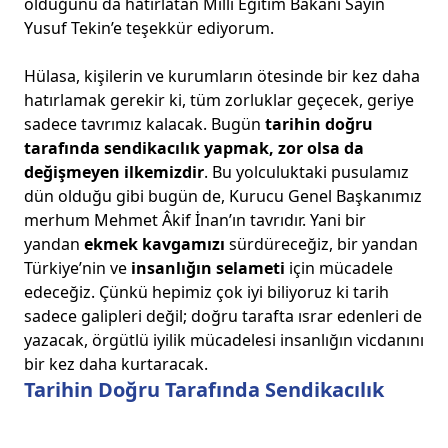
olduğunu da hatırlatan Milli Eğitim Bakanı Sayın
Yusuf Tekin’e teşekkür ediyorum.
Hülasa, kişilerin ve kurumların ötesinde bir kez daha
hatırlamak gerekir ki, tüm zorluklar geçecek, geriye
sadece tavrımız kalacak. Bugün
tarihin doğru
tarafında sendikacılık yapmak, zor olsa da
değişmeyen ilkemizdir
. Bu yolculuktaki pusulamız
dün olduğu gibi bugün de, Kurucu Genel Başkanımız
merhum Mehmet Âkif İnan’ın tavrıdır. Yani bir
yandan
ekmek kavgamızı
sürdüreceğiz, bir yandan
Türkiye’nin ve
insanlığın selameti
için mücadele
edeceğiz. Çünkü hepimiz çok iyi biliyoruz ki tarih
sadece galipleri değil; doğru tarafta ısrar edenleri de
yazacak, örgütlü iyilik mücadelesi insanlığın vicdanını
bir kez daha kurtaracak.
Tarihin Doğru Tarafında Sendikacılık