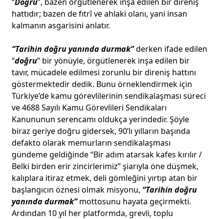
“
Doğru
”, bazen örgütlenerek inşa edilen bir direniş
hattıdır; bazen de fıtrî ve ahlaki olanı, yani insan
kalmanın asgarisini anlatır.
“Tarihin doğru yanında durmak”
derken ifade edilen
“
doğru
” bir yönüyle, örgütlenerek inşa edilen bir
tavır, mücadele edilmesi zorunlu bir direniş hattını
göstermektedir dedik. Bunu örneklendirmek için
Türkiye’de kamu görevlilerinin sendikalaşması süreci
ve 4688 Sayılı Kamu Görevlileri Sendikaları
Kanununun serencamı oldukça yerindedir. Şöyle
biraz geriye doğru gidersek, 90’lı yılların başında
defakto olarak memurların sendikalaşması
gündeme geldiğinde “Bir adım atarsak kafes kırılır /
Belki birden erir zincirlerimiz” şiarıyla öne düşmek,
kalıplara itiraz etmek, deli gömleğini yırtıp atan bir
başlangıcın öznesi olmak misyonu,
“Tarihin doğru
yanında durmak”
mottosunu hayata geçirmekti.
Ardından 10 yıl her platformda, grevli, toplu