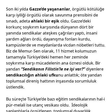
Son iki yılda
Gazze’de yaşananlar
, örgütlü kötülüğe
karşı iyiliği örgütlü olarak savunma prensibini de
sınadı, adeta
ahlaki bir eşik
oldu. Gazze’deki
korkunç soykırım karşısında dünyanın dört bir
yanında sendikalar ateşkes çağrıları yaptı, insani
yardım ağları ördü, dayanışma fonları kurdu,
kampüslerde ve meydanlarda vicdan nöbetleri tuttu.
Biz de Memur-Sen olarak, 11 hizmet kolumuzun
tamamıyla Türkiye’deki hemen her zeminde
soykırıma karşı mücadelenin ana öznesi olduk. Bir
yandan
“Sendikanın Filistin’le ne işi var?”
diyenlere
sendikacılığın ahlaki ufku
nu anlattık; öte yandan
toplumsal direniş hattının inşasında sorumluluk
üstlendik.
Bu süreçte Türkiye’de bazı eğitim sendikalarının hal-i
pür-melali ise utanç vesikası oldu. İdeolojik
saplantılarla örgütlenen, toplumsal duyarlılık