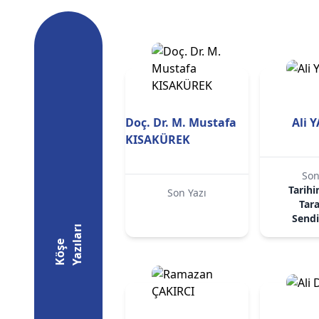
Doç. Dr. M. Mustafa
Ali 
KISAKÜREK
Son
Tarih
Son Yazı
Tar
Sendi
ı
K
ö
ş
e
Y
a
z
ı
l
a
r