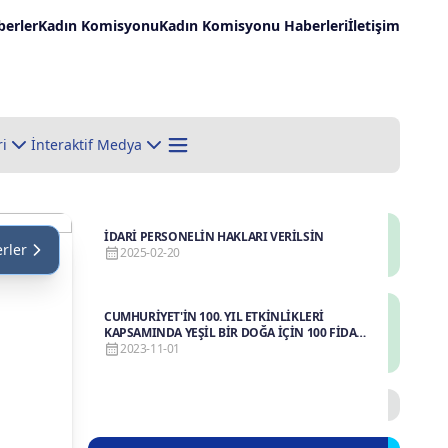
erler
Kadın Komisyonu
Kadın Komisyonu Haberleri
İletişim
ri
İnteraktif Medya
İDARİ PERSONELİN HAKLARI VERİLSİN
rler
2025-02-20
CUMHURİYET'İN 100. YIL ETKİNLİKLERİ
KAPSAMINDA YEŞİL BİR DOĞA İÇİN 100 FİDAN
DİKİLDİ.
2023-11-01