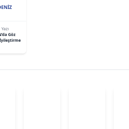
DENİZ
 Yazı
N’da Göz
İyileştirme