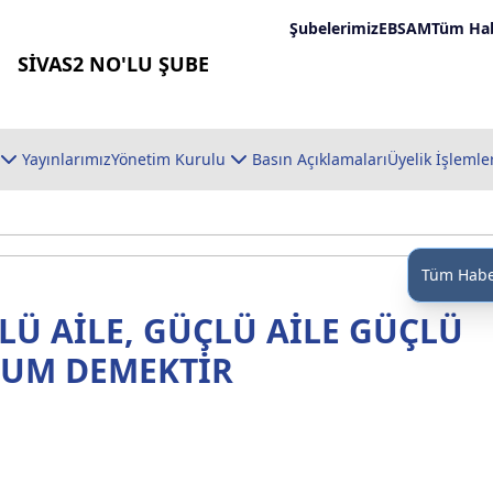
Şubelerimiz
EBSAM
Tüm Hab
SİVAS2 NO'LU ŞUBE
Yayınlarımız
Yönetim Kurulu
Basın Açıklamaları
Üyelik İşlemle
Tüm Habe
Ü AİLE, GÜÇLÜ AİLE GÜÇLÜ
LUM DEMEKTİR