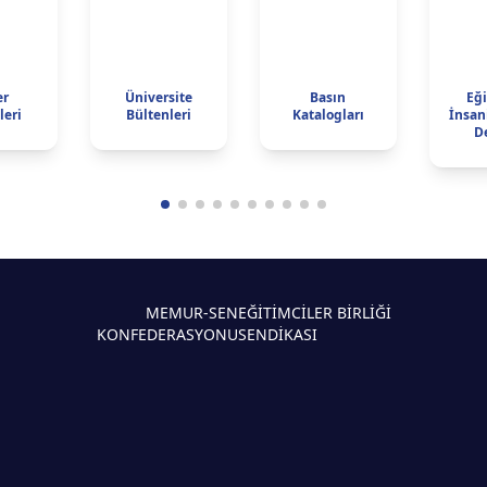
er
Üniversite
Basın
Eğ
leri
Bültenleri
Katalogları
İnsan
D
MEMUR-SEN
EĞİTİMCİLER BİRLİĞİ
KONFEDERASYONU
SENDİKASI