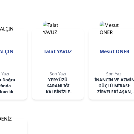
YALÇIN
Talat YAVUZ
Mesut ÖNER
 Yazı
Son Yazı
Son Yazı
in Doğru
YERYÜZÜ
İNANCIN VE AZMİ
afında
KARANLIĞI
GÜÇLÜ MİRASI:
kacılık
KALBİNİZLE
ZİRVELERİ AŞAN,
AĞARIYOR
GELECEĞE UZANA
KOCA BİR ÇINAR