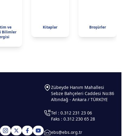
itim ve
Kitaplar
Broşürler
i Bilimler
ergisi
Zübeyde Hanım Mahallesi
Sebze Bahçeleri Caddesi No:86
Altındağ - Ankara / TÜRKİYE
Tel : 0.312 231 23 06
Faks : 0.312 230 65 28
ebs@ebs.org.tr