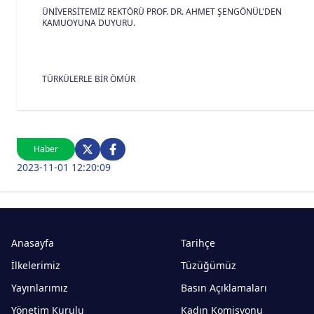
ÜNİVERSİTEMİZ REKTÖRÜ PROF. DR. AHMET ŞENGÖNÜL'DEN
KAMUOYUNA DUYURU.
TÜRKÜLERLE BİR ÖMÜR
Haber
2023-11-01 12:20:09
Anasayfa
Tarihçe
İlkelerimiz
Tüzüğümüz
Yayınlarımız
Basın Açıklamaları
Yönetim Kurulu
Kadın Komisyonu