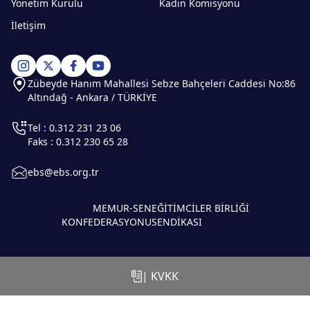
Yönetim Kurulu
Kadın Komisyonu
İletişim
Zübeyde Hanım Mahallesi Sebze Bahçeleri Caddesi No:86
Altındağ - Ankara / TÜRKİYE
Tel : 0.312 231 23 06
Faks : 0.312 230 65 28
ebs@ebs.org.tr
MEMUR-SEN
EĞİTİMCİLER BİRLİĞİ
KONFEDERASYONU
SENDİKASI
| KVKK