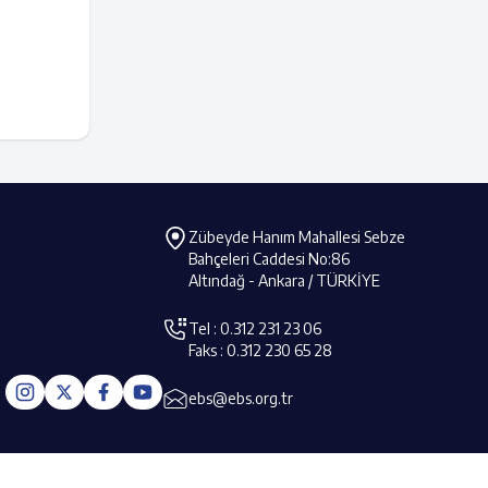
Zübeyde Hanım Mahallesi Sebze
Bahçeleri Caddesi No:86
Altındağ - Ankara / TÜRKİYE
Tel : 0.312 231 23 06
Faks : 0.312 230 65 28
ebs@ebs.org.tr