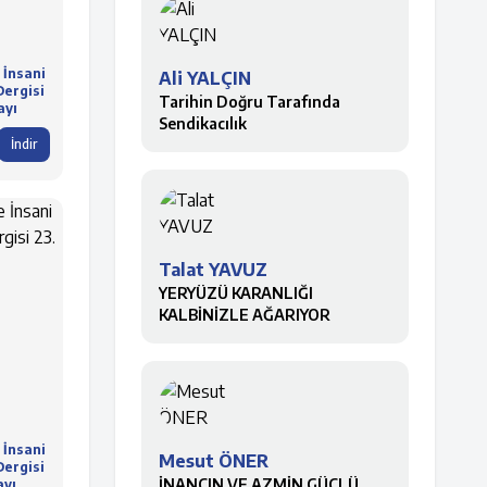
 İnsani
Ali YALÇIN
Dergisi
Tarihin Doğru Tarafında
ayı
Sendikacılık
İndir
Talat YAVUZ
YERYÜZÜ KARANLIĞI
KALBİNİZLE AĞARIYOR
 İnsani
Mesut ÖNER
Dergisi
İNANCIN VE AZMİN GÜÇLÜ
ayı