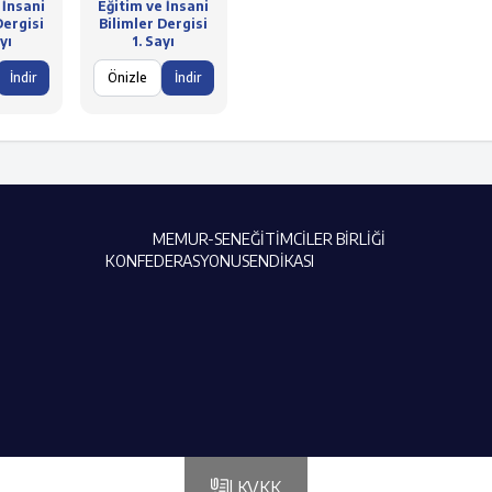
 İnsani
Eğitim ve İnsani
Dergisi
Bilimler Dergisi
yı
1. Sayı
İndir
Önizle
İndir
MEMUR-SEN
EĞİTİMCİLER BİRLİĞİ
KONFEDERASYONU
SENDİKASI
| KVKK