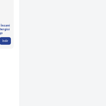
 İnsani
Dergisi
yı
İndir