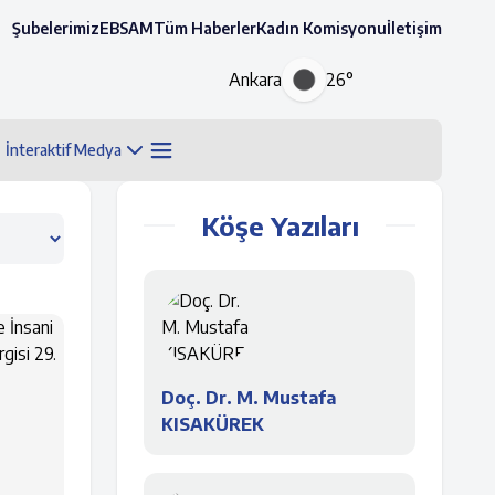
Şubelerimiz
EBSAM
Tüm Haberler
Kadın Komisyonu
İletişim
Ankara
26°
İnteraktif Medya
Köşe Yazıları
Doç. Dr. M. Mustafa
KISAKÜREK