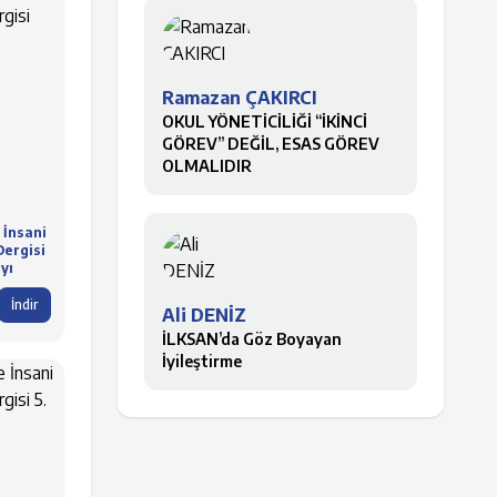
Ramazan ÇAKIRCI
OKUL YÖNETİCİLİĞİ “İKİNCİ
GÖREV” DEĞİL, ESAS GÖREV
OLMALIDIR
 İnsani
Dergisi
ayı
İndir
Ali DENİZ
İLKSAN’da Göz Boyayan
İyileştirme