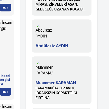
MİRASI: ZİRVELERİ AŞAN,
İndir
GELECEĞE UZANAN KOCA BİR
ÇINAR
Abdülaziz AYDIN
 İnsani
Dergisi
Muammer KARAMAN
ayı
KARAMAN’DA BİR AVUÇ
İndir
İDRAKSİZİN KOPARTTIĞI
FIRTINA