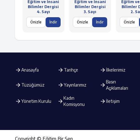
Eğitim ve İnsani
Eğitim ve İnsani
Eğitim ve
Bilimler Dergisi
Bilimler Dergisi
Bilimler 
4. Sayı
3. Sayı
2. Sa
Önizle
İndir
Önizle
İndir
Önizle
Anasayfa
Tarihçe
İlkelerimiz
Basın
Tüzüğümüz
Yayınlarımız
Açıklamaları
Kadın
Yönetim Kurulu
İletişim
Komisyonu
Copyright © Eğitim Bir Sen