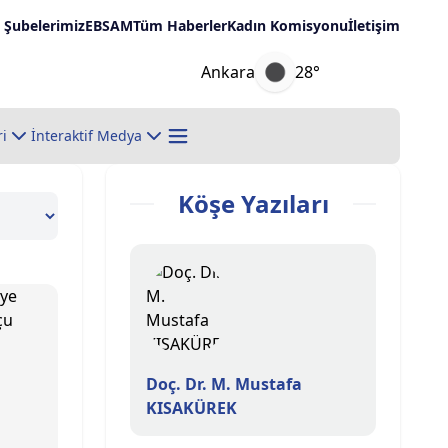
Şubelerimiz
EBSAM
Tüm Haberler
Kadın Komisyonu
İletişim
Ankara
28°
ri
İnteraktif Medya
Köşe Yazıları
Doç. Dr. M. Mustafa
KISAKÜREK