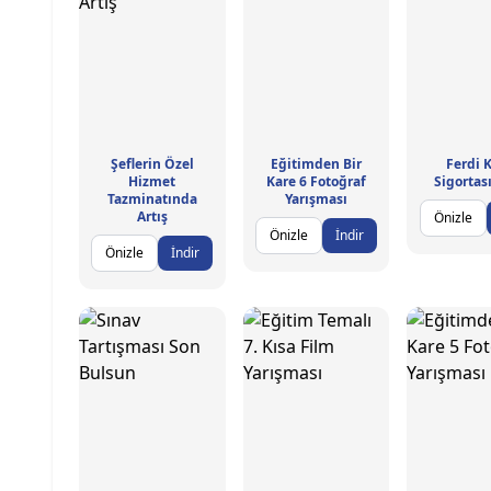
Şeflerin Özel
Eğitimden Bir
Ferdi 
Hizmet
Kare 6 Fotoğraf
Sigortas
Tazminatında
Yarışması
Artış
Önizle
Önizle
İndir
Önizle
İndir