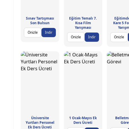
Sınav Tartışması
Eğitim Temalı 7.
Eğitimde
Son Bulsun
Kısa Film
Kare 5 Fo
Yarışması
Yarışm
Önizle
İndir
Önizle
İndir
Önizle
Üniversite
1 Ocak-Mayıs Ek
Belletm
Yurtları Personel
Ders Ücreti
Göre
Ek Ders Ücreti