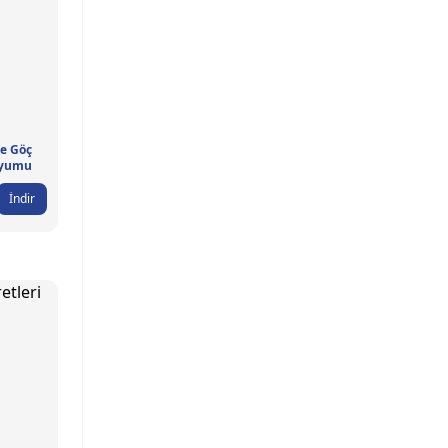
ve Göç
yumu
İndir