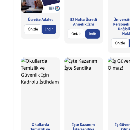
Ücrette Adalet
52 Hafta Ücretli
Üniversit
Annelik İzni
Personeli
Değişik
Önizle
İndir
Hak
Önizle
İndir
Önizle
Okullarda
İşte Kazanım
İş Güven
Temizlik ve
İşte Sendika
Olma