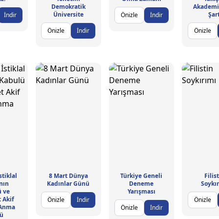
Demokratik
Akademi
Üniversite
Şart
İndir
Önizle
İndir
Önizle
İndir
Önizle
stiklal
8 Mart Dünya
Türkiye Geneli
Filis
nın
Kadınlar Günü
Deneme
Soykı
ü ve
Yarışması
 Akif
Önizle
İndir
Önizle
 Anma
Önizle
İndir
ü