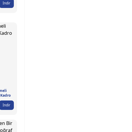
İndir
meli
 Kadro
İndir