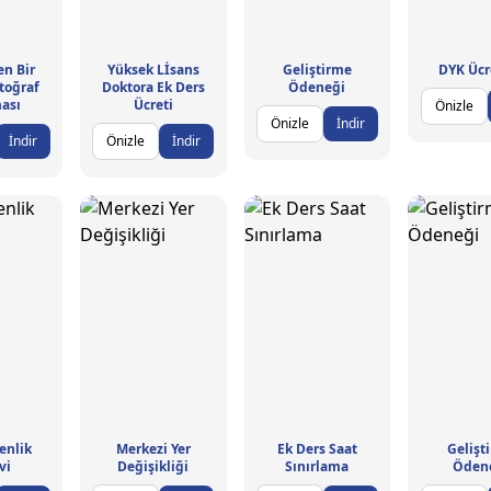
n Bir
Yüksek Lİsans
Geliştirme
DYK Ücr
toğraf
Doktora Ek Ders
Ödeneği
ası
Ücreti
Önizle
Önizle
İndir
İndir
Önizle
İndir
enlik
Merkezi Yer
Ek Ders Saat
Gelişt
vi
Değişikliği
Sınırlama
Öden