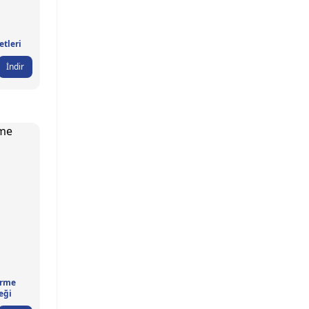
etleri
İndir
irme
eği