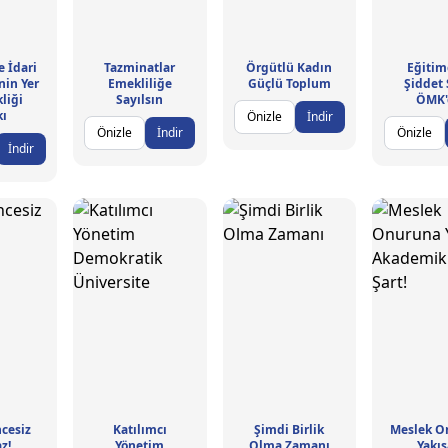
e İdari
Tazminatlar
Örgütlü Kadın
Eğitim
nin Yer
Emekliliğe
Güçlü Toplum
Şiddet
liği
Sayılsın
ÖMK'
kı
Önizle
İndir
Önizle
İndir
Önizle
İndir
cesiz
Katılımcı
Şimdi Birlik
Meslek O
z!
Yönetim
Olma Zamanı
Yakı