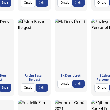
İndir
Önizle
İndir
Önizle
İndir
Önizle
 Ders
Üstün Başarı
Ek Ders Ücreti
Sözleş
ti
Belgesi
Personel
Önizle
İndir
İndir
Önizle
İndir
Önizle