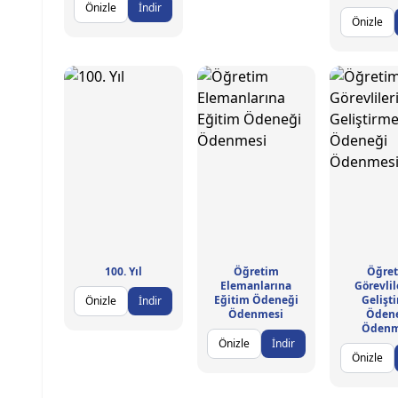
Önizle
İndir
Önizle
100. Yıl
Öğretim
Öğre
Elemanlarına
Görevlil
Eğitim Ödeneği
Gelişt
Önizle
İndir
Ödenmesi
Öden
Ödenm
Önizle
İndir
Önizle