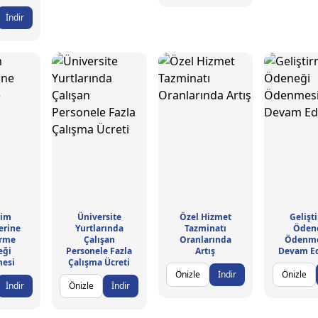
İndir
tim
Üniversite
Özel Hizmet
Gelişt
erine
Yurtlarında
Tazminatı
Öden
irme
Çalışan
Oranlarında
Ödenme
eği
Personele Fazla
Artış
Devam Ed
esi
Çalışma Ücreti
Önizle
İndir
Önizle
İndir
Önizle
İndir