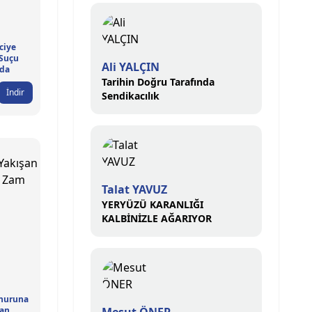
ciye
 Suçu
Ali YALÇIN
da
Tarihin Doğru Tarafında
İndir
Sendikacılık
Talat YAVUZ
YERYÜZÜ KARANLIĞI
KALBİNİZLE AĞARIYOR
nuruna
şan