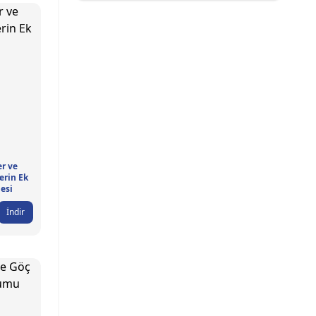
er ve
erin Ek
esi
İndir