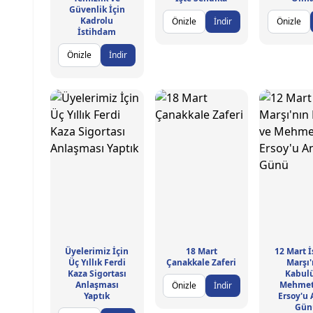
Güvenlik İçin
Kadrolu
Önizle
İndir
Önizle
İstihdam
Önizle
İndir
Üyelerimiz İçin
18 Mart
12 Mart İ
Üç Yıllık Ferdi
Çanakkale Zaferi
Marşı'
Kaza Sigortası
Kabul
Anlaşması
Mehmet
Önizle
İndir
Yaptık
Ersoy'u
Gün