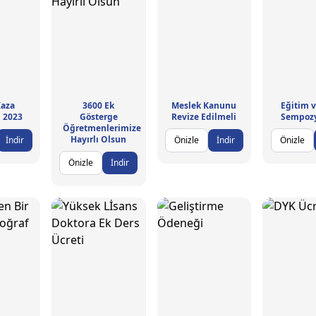
Kaza
3600 Ek
Meslek Kanunu
Eğitim 
ı 2023
Gösterge
Revize Edilmeli
Sempoz
Öğretmenlerimize
Hayırlı Olsun
İndir
Önizle
İndir
Önizle
Önizle
İndir