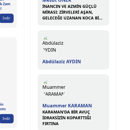
Mesut ÖNER
k Zam
İNANCIN VE AZMİN GÜÇLÜ
!
MİRASI: ZİRVELERİ AŞAN,
GELECEĞE UZANAN KOCA BİR
İndir
ÇINAR
Abdülaziz AYDIN
tin
Muammer KARAMAN
rımı
KARAMAN’DA BİR AVUÇ
İDRAKSİZİN KOPARTTIĞI
İndir
FIRTINA