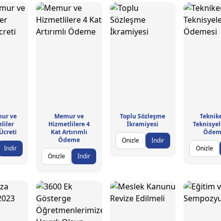
ur ve
Memur ve
Toplu Sözleşme
Teknik
liler
Hizmetlilere 4
İkramiyesi
Teknisyel
Ücreti
Kat Artırımlı
Ödem
Ödeme
Önizle
İndir
İndir
Önizle
Önizle
İndir