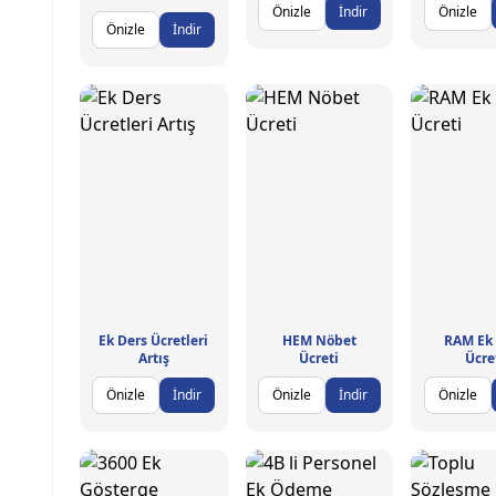
Önizle
İndir
Önizle
Önizle
İndir
Ek Ders Ücretleri
HEM Nöbet
RAM Ek
Artış
Ücreti
Ücre
Önizle
İndir
Önizle
İndir
Önizle