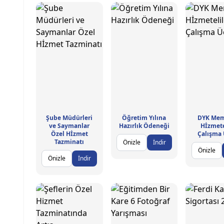
Şube Müdürleri
Öğretim Yılına
DYK Mem
ve Saymanlar
Hazırlık Ödeneği
Hİzmete
Özel Hİzmet
Çalışma 
Tazminatı
Önizle
İndir
Önizle
Önizle
İndir