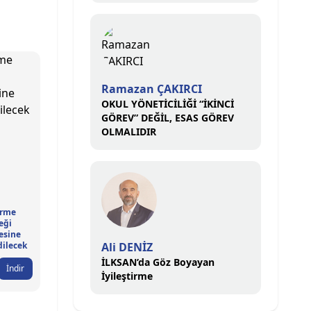
Ramazan ÇAKIRCI
OKUL YÖNETİCİLİĞİ “İKİNCİ
GÖREV” DEĞİL, ESAS GÖREV
OLMALIDIR
irme
eği
sine
ilecek
Ali DENİZ
İLKSAN’da Göz Boyayan
İndir
İyileştirme