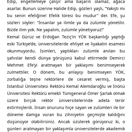
Edip, engellemeye çalışır ama başarılı olamaz, ağaca
asarlar. Bunun üzerine Halide Edip, gözleri yaşlı, “Yakıştı mı
bu senin efeliğine! Efelik töresi bu mudur” der. Efe, şu
sözleri söyler: “İnsanlar ya ilimle ya da zulümle yönetilir.
Bizde ilim yok. Ne yapalım, zulümle yönetiyoruz!”
Kemal Gürüz ve Erdoğan Teziç’in YÖK başkanlığı yaptığı
eski Türkiye’de, üniversitelerde ehliyet ve liyakatin esamesi
okunmuyordu. İsimleri, yaptıkları zulümle anılan bu
şahıslar kendi dünya görüşünü kabul ettirmede Demirci
Mehmet Efe’yi aratmayan bir yaklaşımı benimseyerek
zulmettiler. O dönem, bu anlayışı benimseyen YÖK,
zorbalığa teşne rektörlere de cesaret vermiş, başta
İstanbul Üniversitesi Rektörü Kemal Alemdaroğlu ve İnönü
Üniversitesi Rektörü emekli Tümgeneral Ömer Şarlak olmak
üzere birçok rektör üniversitelerinde adeta terör
estirmişlerdi. İnsan onurunu hiçe sayan ve zulümleri ile bir
döneme damga vuran bu zihniyetin geçmişte kaldığını
düşünüyor olabilirsiniz. Ancak üzülerek görüyoruz ki, o
günleri aratmayan bir yaklaşımla üniversitelerde akademik