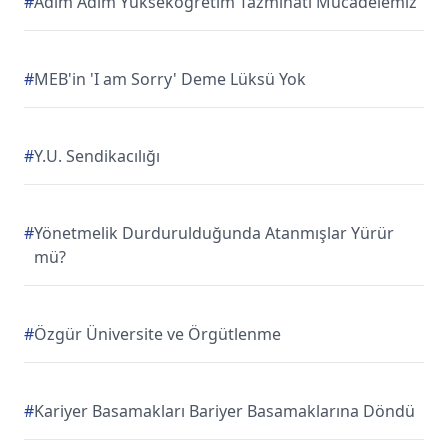
#
Adım Adım Yükseköğretim Tazminatı Mücadelemiz
#
MEB'in 'I am Sorry' Deme Lüksü Yok
#
Y.U. Sendikacılığı
#
Yönetmelik Durdurulduğunda Atanmışlar Yürür
mü?
#
Özgür Üniversite ve Örgütlenme
#
Kariyer Basamakları Bariyer Basamaklarına Döndü