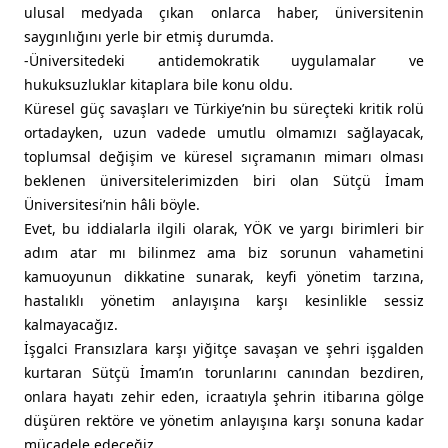
ulusal medyada çıkan onlarca haber, üniversitenin
saygınlığını yerle bir etmiş durumda.
-Üniversitedeki antidemokratik uygulamalar ve
hukuksuzluklar kitaplara bile konu oldu.
Küresel güç savaşları ve Türkiye’nin bu süreçteki kritik rolü
ortadayken, uzun vadede umutlu olmamızı sağlayacak,
toplumsal değişim ve küresel sıçramanın mimarı olması
beklenen üniversitelerimizden biri olan Sütçü İmam
Üniversitesi’nin hâli böyle.
Evet, bu iddialarla ilgili olarak, YÖK ve yargı birimleri bir
adım atar mı bilinmez ama biz sorunun vahametini
kamuoyunun dikkatine sunarak, keyfi yönetim tarzına,
hastalıklı yönetim anlayışına karşı kesinlikle sessiz
kalmayacağız.
İşgalci Fransızlara karşı yiğitçe savaşan ve şehri işgalden
kurtaran Sütçü İmam’ın torunlarını canından bezdiren,
onlara hayatı zehir eden, icraatıyla şehrin itibarına gölge
düşüren rektöre ve yönetim anlayışına karşı sonuna kadar
mücadele edeceğiz.