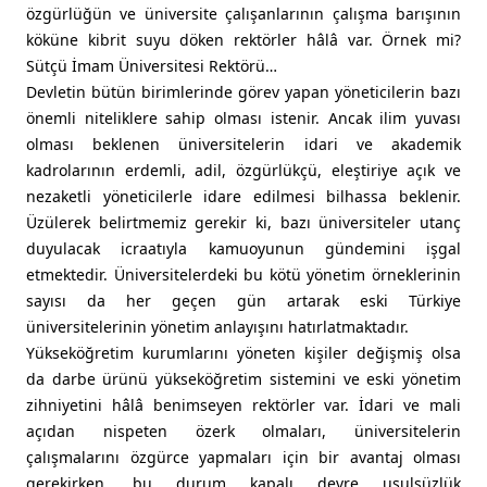
özgürlüğün ve üniversite çalışanlarının çalışma barışının
köküne kibrit suyu döken rektörler hâlâ var. Örnek mi?
Sütçü İmam Üniversitesi Rektörü…
Devletin bütün birimlerinde görev yapan yöneticilerin bazı
önemli niteliklere sahip olması istenir. Ancak ilim yuvası
olması beklenen üniversitelerin idari ve akademik
kadrolarının erdemli, adil, özgürlükçü, eleştiriye açık ve
nezaketli yöneticilerle idare edilmesi bilhassa beklenir.
Üzülerek belirtmemiz gerekir ki, bazı üniversiteler utanç
duyulacak icraatıyla kamuoyunun gündemini işgal
etmektedir. Üniversitelerdeki bu kötü yönetim örneklerinin
sayısı da her geçen gün artarak eski Türkiye
üniversitelerinin yönetim anlayışını hatırlatmaktadır.
Yükseköğretim kurumlarını yöneten kişiler değişmiş olsa
da darbe ürünü yükseköğretim sistemini ve eski yönetim
zihniyetini hâlâ benimseyen rektörler var. İdari ve mali
açıdan nispeten özerk olmaları, üniversitelerin
çalışmalarını özgürce yapmaları için bir avantaj olması
gerekirken, bu durum kapalı devre usulsüzlük