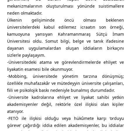
mekanizmalarının oluşturulması yönünde suistimallere
neden olmaktadır.
Ülkenin gelişiminde öncü olması beklenen
üniversitelerdeki kabul edilemez icraatın son örneği,
kamuoyuna yansıyan Kahramanmaraş Sütçü İmam
Üniversitesi oldu. Somut bilgi, belge ve tanık ifadesine
dayanan uygulamalardan oluşan iddiaların birkaçını
sizlerle paylaşayım.
-Üniversitedeki atama ve görevlendirmelerde ehliyet ve
liyakatin esamesi bile okunmuyor.
-Mobbing, üniversitede yönetim tarzına dönüşmüş;
özellikle muhafazakâr ve mütedeyyin üniversite çalışanları,
fiili ve psikolojik baskı nedeniyle bunalmış durumdadır.
-Üniversite kadrolarına ehliyet ve liyakat sahibi yetkin
akademisyenler değil, rektörle özel ilişkisi olan kişiler
atanıyor.
-FETÖ ile ilişkisi olduğu veya hükûmete karşı ‘orduyu
göreve’ çağırdığı iddia edilen akademisyenler, bu iddialar