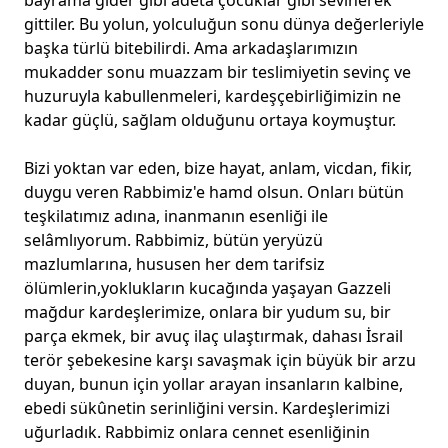
bayrama gider gibi adeta çocuklar gibi sevinerek
gittiler. Bu yolun, yolculuğun sonu dünya değerleriyle
başka türlü bitebilirdi. Ama arkadaşlarımızın
mukadder sonu muazzam bir teslimiyetin sevinç ve
huzuruyla kabullenmeleri, kardeşçebirliğimizin ne
kadar güçlü, sağlam olduğunu ortaya koymuştur.
Bizi yoktan var eden, bize hayat, anlam, vicdan, fikir,
duygu veren Rabbimiz'e hamd olsun. Onları bütün
teşkilatımız adına, inanmanın esenliği ile
selâmlıyorum. Rabbimiz, bütün yeryüzü
mazlumlarına, hususen her dem tarifsiz
ölümlerin,yoklukların kucağında yaşayan Gazzeli
mağdur kardeşlerimize, onlara bir yudum su, bir
parça ekmek, bir avuç ilaç ulaştırmak, dahası İsrail
terör şebekesine karşı savaşmak için büyük bir arzu
duyan, bunun için yollar arayan insanların kalbine,
ebedi sükûnetin serinliğini versin. Kardeşlerimizi
uğurladık. Rabbimiz onlara cennet esenliğinin