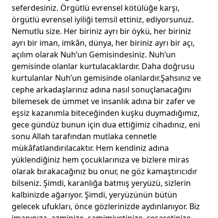
seferdesiniz. Örgütlü evrensel kötülüğe karşı,
örgütlü evrensel iyiliği temsil ettiniz, ediyorsunuz.
Nemutlu size. Her biriniz ayrı bir öykü, her biriniz
ayrı bir iman, imkân, dünya, her biriniz ayrı bir açı,
açılım olarak Nuh’un Gemisindesiniz. Nuh’un
gemisinde olanlar kurtulacaklardır. Daha doğrusu
kurtulanlar Nuh’un gemisinde olanlardır.Şahsınız ve
cephe arkadaşlarınız adına nasıl sonuçlanacağını
bilemesek de ümmet ve insanlık adına bir zafer ve
eşsiz kazanımla biteceğinden kuşku duymadığımız,
gece gündüz bunun için dua ettiğimiz cihadınız, eni
sonu Allah tarafından mutlaka cennetle
mükâfatlandırılacaktır. Hem kendiniz adına
yüklendiğiniz hem çocuklarınıza ve bizlere miras
olarak bırakacağınız bu onur, ne göz kamaştırıcıdır
bilseniz. Şimdi, karanlığa batmış yeryüzü, sizlerin
kalbinizde ağarıyor. Şimdi, yeryüzünün bütün
gelecek ufukları, önce gözlerinizde aydınlanıyor. Biz