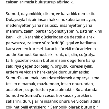
çalışanlarımızla buluşturup ağırladık.
Sumud, dayanıklılık, direnç ve kararlılık demektir.
Dolayısıyla hiçbir insan hakkı, hukuku tanımayan,
medeniyetten yana nasipsiz, insaniyetten yana
mahrum, zalim, barbar Siyonist yapının, Batı’nın kimi
kanlı, kirli, karanlık güçlerinden de destek alarak
pervasızca, zalimce sürdürdüğü işgal ve katliama
karşı verilen küresel, kararlı, sürekli mücadelenin
adıdır Sumud. Sumud, ırk, renk, dil, din, coğrafya
farkı gözetmeksizin bütün insanî değerlere karşı
saldırıya geçen zorbalığın, örgütlü küresel iyilik,
erdem ve vicdan hareketiyle durdurulmasıdır.
Sumud’a katılmak, onu desteklemek emperyalizme
teslim olmamak, mazlumdan, insan onurundan,
adaletten, özgürlükten yana olmaktır. Bu anlamda
Sumud ve Sumud’un cesur, korkusuz yürekleri,
saflarını, duruşlarını insanlık onuru ve vicdanı adına
çok net belli etmişlerdir. Sembolik olarak bütün bir